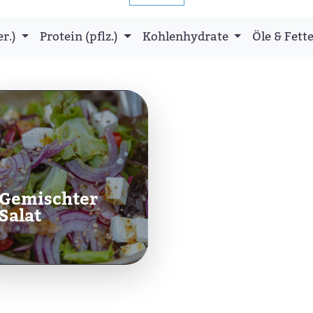
er.)
Protein (pflz.)
Kohlenhydrate
Öle & Fett
Gemischter
Salat