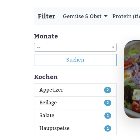
Filter
Gemüse & Obst
Protein (ti
Monate
--
Suchen
Kochen
Appetizer
2
Beilage
2
Salate
1
Hauptspeise
1